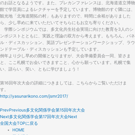
のお話となるようです。また、プレカンファレンスは、北海道道立博物
館で学芸員によるレクチャーを予定しています。博物館のすぐ隣には、
観光地「北海道開拓の村」もありますので、時間に余裕がありました
ら、少し早めに来ていただいてそちらにもお立ち寄りください。
学際シンポジウムでは、多文化共生社会実現に向けた教育を3人のシ
ンポジストとともに、実践と理論の双方から考えます。もちろん、パネ
ル・ディスカッション、英語プレゼンテーションワークショップ、ラウ
ンドテーブル・ディスカッションも予定しています。
例年より少し早めの開催となりますが、大会準備委員会一同、皆さま
と、ここ札幌でお会いできますこと、心から願っています。札幌で集
い、語らい、笑い、ともに学びましょう！
第16回年次大会の詳細につきましては、こちらからご覧いただけま
す。
http://yasunarikono.com/jsmr2017/
Prev
Previous
多文化関係学会第15回年次大会
Next
多文化関係学会第17回年次大会
Next
全国大会TOPに戻る
HOME