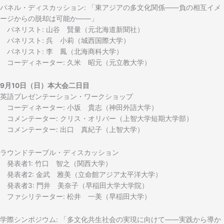
パネル・ディスカッション: 「東アジアの多文化関係――負の相互イメ
ージからの脱却は可能か――」
パネリスト: 山谷 賢量（元北海道新聞社）
パネリスト: 呉 小莉（城西国際大学）
パネリスト: 李 鳳（北海商科大学）
コーディネーター: 久米 昭元（元立教大学）
9月10日（日）本大会二日目
英語プレゼンテーション・ワークショップ
コーディネーター: 小坂 貴志（神田外語大学）
コメンテーター: クリス・オリバー（上智大学短期大学部）
コメンテーター: 出口 真紀子（上智大学）
ラウンドテーブル・ディスカッション
発表者1: 竹口 智之（関西大学）
発表者2: 金武 雅美（立命館アジア太平洋大学）
発表者3: 門井 美奈子（早稲田大学大学院）
ファシリテーター: 松井 一美（早稲田大学）
学際シンポジウム: 「多文化共生社会の実現に向けて――実践から導か