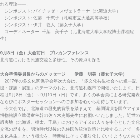
れる理論――」
シンポジスト: パイチャゼ・スヴェトラーナ（北海道大学）
シンポジスト: 佐藤 千恵子（札幌市立大通高等学校）
シンポジスト: 伊井 義人（藤女子大学）
コーディネーター: 千葉 美千子（元北海道大学大学院博士課程院
生）
9月8日（金）大会前日 プレカンファレンス
北海道における民族交流と多様性、その原点を探る
大会準備委員長からのメッセージ 伊藤 明美（藤女子大学）
2017年の多文化関係学会年次大会は、「多文化共生社会への道―記
憶・課題・展望」のテーマのもと、北海道札幌市で開催いたします。日
程は9月8日（金）～9月10日（日）です。多くの学会員による研究発表
ならびにポスターセッションへのご参加を心から期待しています。
今大会では、北海道の歴史的背景を踏まえて、基調講演を国立アイヌ
博物館設立準備室主幹の佐々木史郎先生にお願いいたしました。近世の
蝦夷地（北海道、樺太、千島）におけるアイヌの人々を中心とした文化
交流の歴史を、明治時代以後の先住民族統治政策と比較することで「多
文化共生」という概念を、時間軸にそって相対化していくような方向で