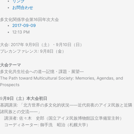
リンク
お問合わせ
多文化関係学会第16回年次大会
2017-09-09
12:13 PM
大会: 2017年 9月9日（土）・9月10日（日）
プレカンファレンス: 9月8日（金）
大会テーマ
多文化共生社会への道―記憶・課題・展望―
The Path toward Multicultural Society: Memories, Agendas, and
Prospects
9
月9日（土）本大会初日
基調講演: 「北方世界の多文化的状況――近代前夜のアイヌ民族と近隣
諸民族との交流――」
講演者: 佐々木 史郎（国立アイヌ民族博物館設立準備室主幹）
コーディネーター: 御手洗 昭治（札幌大学）