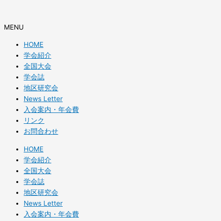
内
容
を
MENU
ス
HOME
キ
学会紹介
ッ
全国大会
プ
学会誌
地区研究会
News Letter
入会案内・年会費
リンク
お問合わせ
HOME
学会紹介
全国大会
学会誌
地区研究会
News Letter
入会案内・年会費