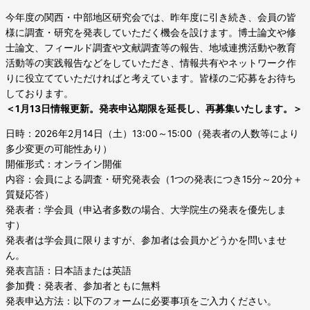
今年度の関西・中部地区研究会では、昨年度に引き続き、会員の皆
様に調査・研究を発表していただく機会を設けます。博士論文や修
士論文、フィールド調査や文献調査等の報告、地域連携活動や教育
活動等の実践報告などをしていただき、情報共有やネットワーク作
りに役立てていただければと考えています。皆様のご応募をお待ち
しております。
＜1月13日情報更新。発表申込期限を延長し、再募集いたします。＞
日時：2026年2月14日（土）13:00～15:00（発表者の人数等により
多少変更の可能性あり）
開催形式：オンライン開催
内容：会員による調査・研究発表会（1つの発表につき15分～20分＋
質疑応答）
発表者：学会員（申込者多数の場合、大学院生の発表を優先しま
す）
発表者は学会員に限りますが、参加者は会員かどうかを問いませ
ん。
発表言語：日本語または英語
参加費：発表者、参加者ともに無料
発表申込方法：以下のフォームに必要事項をご入力ください。