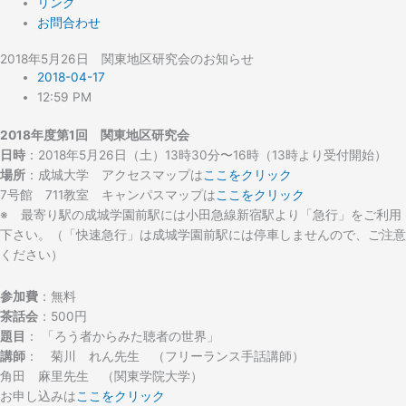
リンク
お問合わせ
2018年5月26日 関東地区研究会のお知らせ
2018-04-17
12:59 PM
2018年度第1回 関東地区研究会
日時
：2018年5月26日（土）13時30分〜16時（13時より受付開始）
場所
：成城大学 アクセスマップは
ここをクリック
7号館 711教室 キャンパスマップは
ここをクリック
※ 最寄り駅の成城学園前駅には小田急線新宿駅より「急行」をご利用
下さい。（「快速急行」は成城学園前駅には停車しませんので、ご注意
ください）
参加費
：無料
茶話会
：500円
題目
： 「ろう者からみた聴者の世界」
講師
： 菊川 れん先生 （フリーランス手話講師）
角田 麻里先生 （関東学院大学）
お申し込みは
ここをクリック