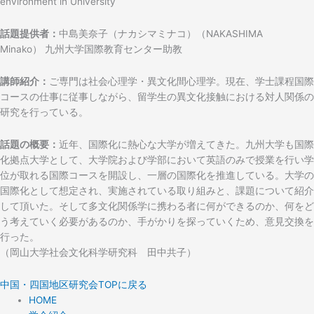
environment in University
話題提供者：
中島美奈子（ナカシマミナコ）（NAKASHIMA
Minako） 九州大学国際教育センター助教
講師紹介：
ご専門は社会心理学・異文化間心理学。現在、学士課程国際
コースの仕事に従事しながら、留学生の異文化接触における対人関係の
研究を行っている。
話題の概要：
近年、国際化に熱心な大学が増えてきた。九州大学も国際
化拠点大学として、大学院および学部において英語のみで授業を行い学
位が取れる国際コースを開設し、一層の国際化を推進している。大学の
国際化として想定され、実施されている取り組みと、課題について紹介
して頂いた。そして多文化関係学に携わる者に何ができるのか、何をど
う考えていく必要があるのか、手がかりを探っていくため、意見交換を
行った。
（岡山大学社会文化科学研究科 田中共子）
中国・四国地区研究会TOPに戻る
HOME