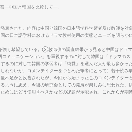
察―中国と韓国を比較して―」
で発表された。内容は中国と韓国の日本語学科学習者及び教師を対
両国の日本語学科におけるドラマ教材使用の実態とニーズを明らか
を強く希望している。②教師側の調査結果から見ると中国はドラマ
語コミュニケーション」を重視するのに対して韓国は「ドラマのス
中するのに対して韓国の学習者は「純愛」を選んだ人が最も多かっ
もしれないが、コメンテイターをつとめた筆者にとって）若干読み
力量不足かと反省されたが、今回から始まったこのコメンテイター
いるように思え、今後の研究会としての発展が楽しみに思われた。
るためにはどう使用すべきかなどの課題が示唆され、これからが期