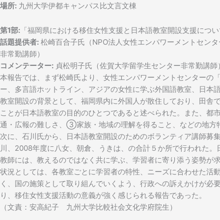
場所:
九州大学伊都キャンパス比文言文棟
第1部:
「福岡県における移住女性支援と日本語教室開設支援につい
話題提供者:
松崎百合子氏（NPO法人女性エンパワーメントセン
非常勤講師）
コメンテーター:
貞松明子氏（佐賀大学留学生センター非常勤講師
本報告では、まず松崎氏より、女性エンパワーメントセンターの
ー、多言語ホットライン、アジアの女性に学ぶ外国語教室、日本
教室開設の背景として、福岡県内に外国人が散住しており、田舎
ことが日本語教室の目的のひとつであると述べられた。また、都
通・広報の難しさ、③家族・地域の理解を得ること、などの地方
次に、石川氏から、日本語教室開設のためのボランティア講師募集
川、2008年度に八女、朝倉、うきは、の合計５か所で行われた
教師には、教えるのではなく共に学ぶ、学習者に寄り添う姿勢が
状況としては、各教室ごとに学習者の特性、ニーズに合わせた活
く、国の施策として取り組んでいくよう、行政への訴えかけが必
り、移住女性支援活動の意義が強く感じられる報告であった。
（文責：安高紀子 九州大学比較社会文化学府院生）