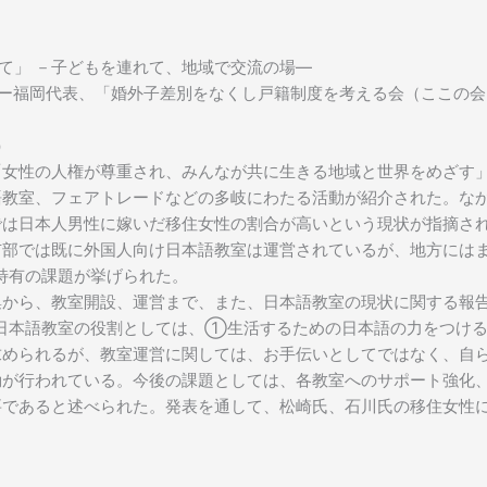
て」 －子どもを連れて、地域で交流の場―
ター福岡代表、「婚外子差別をなくし戸籍制度を考える会（ここの
）
「女性の人権が尊重され、みんなが共に生きる地域と世界をめざす
語教室、フェアトレードなどの多岐にわたる活動が紹介された。な
では日本人男性に嫁いだ移住女性の割合が高いという現状が指摘さ
市部では既に外国人向け日本語教室は運営されているが、地方には
特有の課題が挙げられた。
から、教室開設、運営まで、また、日本語教室の現状に関する報告
。日本語教室の役割としては、①生活するための日本語の力をつけ
求められるが、教室運営に関しては、お手伝いとしてではなく、自
動が行われている。今後の課題としては、各教室へのサポート強化
要であると述べられた。発表を通して、松崎氏、石川氏の移住女性