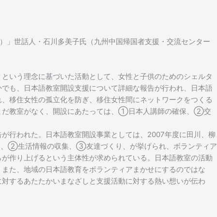
会）」世話人・石川多美子氏（九州中国帰国者支援・交流センター
」という理念に基づいた活動として、女性と子供のためのシェルタ
かでも、日本語教室開設支援について詳細な報告が行われ、日本語
れ、移住女性の孤立化を防ぎ、移住女性間にネットワークをつくる
まだ教室がなく、開設にあたっては、①日本人講師の確保、②交
が行われた。日本語教室開設事業としては、2007年度に田川、柳
る、②生活情報の収集、③友達づくり、が挙げられ、ボランティア
らが作り上げるという主体性が求められている。日本語教室の活動
、また、地域の日本語教育をボランティアまかせにするのではな
に対するあたたかいまなざしと支援活動に対する熱い想いが伝わ