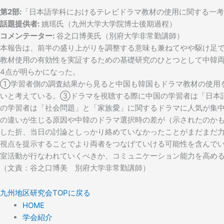
第2部:
「日本語学科におけるテレビドラマ教材の使用に関する一考
話題提供者:
姚瑶氏（九州大学大学院博士後期過程）
コメンテーター:
谷之口博美氏（別府大学非常勤講師）
本報告は、前半の盛り上がりを調整する意味も兼ねてやや駆け足
教材使用の有効性を実証するための基礎研究のひとつとして中韓
4点が明らかになった。
①学習者側の調査結果から見ると中国も韓国もドラマ教材の使用
いと考えている。③ドラマを視聴する際に中国の学習者は「日本
の学習者は「社会問題」と「家族愛」に関するドラマに人気が集
の違いが生じる原因や中韓のドラマ選択時の差が（示されたのか
した折、当日の討論としっかり絡めていなかったことがまだまだ
視点を提示することでより両者をつなげていける可能性を含んで
室活動が行なわれていくべきか、コミュニケーション能力を高め
（文責：谷之口博美 別府大学非常勤講師）
九州地区研究会TOPに戻る
HOME
学会紹介