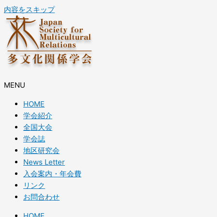
内容をスキップ
MENU
HOME
学会紹介
全国大会
学会誌
地区研究会
News Letter
入会案内・年会費
リンク
お問合わせ
HOME